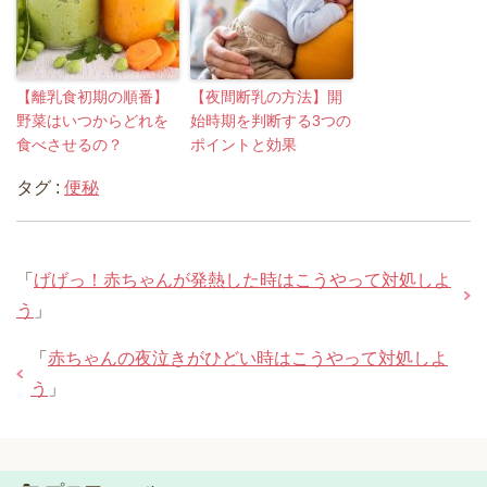
【離乳食初期の順番】
【夜間断乳の方法】開
野菜はいつからどれを
始時期を判断する3つの
食べさせるの？
ポイントと効果
タグ :
便秘
「
げげっ！赤ちゃんが発熱した時はこうやって対処しよ
う
」
「
赤ちゃんの夜泣きがひどい時はこうやって対処しよ
う
」