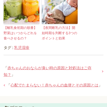
【離乳食初期の順番】
【夜間断乳の方法】開
野菜はいつからどれを
始時期を判断する3つの
食べさせるの？
ポイントと効果
タグ :
乳児湿疹
「
赤ちゃんのおならが臭い時の原因と対処法はご存
知？
」
「
心配でたまらない！赤ちゃんの血便とその原因とは
」