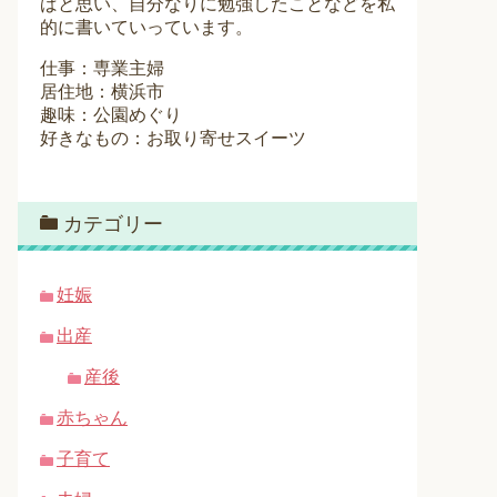
ばと思い、自分なりに勉強したことなどを私
的に書いていっています。
仕事：専業主婦
居住地：横浜市
趣味：公園めぐり
好きなもの：お取り寄せスイーツ
カテゴリー
妊娠
出産
産後
赤ちゃん
子育て