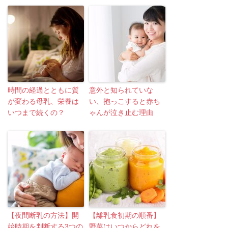
時間の経過とともに質
意外と知られていな
が変わる母乳、栄養は
い、抱っこすると赤ち
いつまで続くの？
ゃんが泣き止む理由
【夜間断乳の方法】開
【離乳食初期の順番】
始時期を判断する3つの
野菜はいつからどれを