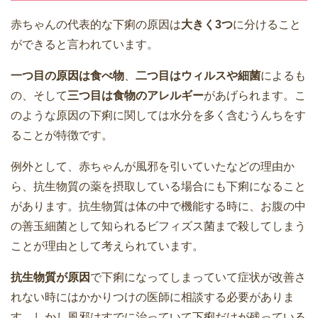
赤ちゃんの代表的な下痢の原因は
大きく3つ
に分けること
ができると言われています。
一つ目の原因は食べ物
、
二つ目はウィルスや細菌
によるも
の、そして
三つ目は食物のアレルギー
があげられます。こ
のような原因の下痢に関しては水分を多く含むうんちをす
ることが特徴です。
例外として、赤ちゃんが風邪を引いていたなどの理由か
ら、抗生物質の薬を摂取している場合にも下痢になること
があります。抗生物質は体の中で機能する時に、お腹の中
の善玉細菌として知られるビフィズス菌まで殺してしまう
ことが理由として考えられています。
抗生物質が原因
で下痢になってしまっていて症状が改善さ
れない時にはかかりつけの医師に相談する必要がありま
す。しかし風邪はすでに治っていて下痢だけが残っている