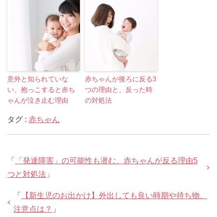
意外と知られていな
赤ちゃんが後ろに反る3
い、抱っこすると赤ち
つの理由と、反った時
ゃんが泣き止む理由
の対処法
タグ :
赤ちゃん
「
「発達障害」の可能性も潜む、赤ちゃんが反る理由5
つと対処法
」
「
【新生児のお出かけ】外出しても良い時期や持ち物、
注意点は？
」