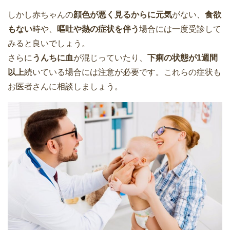
しかし赤ちゃんの
顔色が悪く見るからに元気
がない、
食欲
もない
時や、
嘔吐や熱の症状を伴う
場合には一度受診して
みると良いでしょう。
さらに
うんちに血
が混じっていたり、
下痢の状態が1週間
以上
続いている場合には注意が必要です。これらの症状も
お医者さんに相談しましょう。