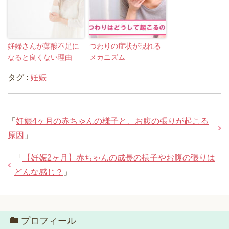
妊婦さんが葉酸不足に
つわりの症状が現れる
なると良くない理由
メカニズム
タグ :
妊娠
「
妊娠4ヶ月の赤ちゃんの様子と、お腹の張りが起こる
原因
」
「
【妊娠2ヶ月】赤ちゃんの成長の様子やお腹の張りは
どんな感じ？
」
プロフィール