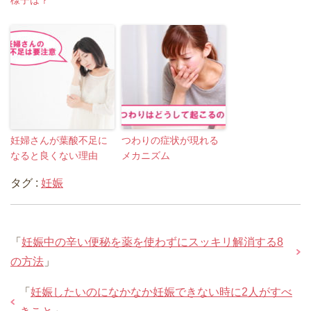
妊婦さんが葉酸不足に
つわりの症状が現れる
なると良くない理由
メカニズム
タグ :
妊娠
「
妊娠中の辛い便秘を薬を使わずにスッキリ解消する8
の方法
」
「
妊娠したいのになかなか妊娠できない時に2人がすべ