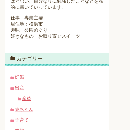
ばと思い、自分なりに勉強したことなどを私
的に書いていっています。
仕事：専業主婦
居住地：横浜市
趣味：公園めぐり
好きなもの：お取り寄せスイーツ
カテゴリー
妊娠
出産
産後
赤ちゃん
子育て