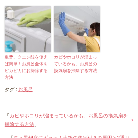
重曹、クエン酸を使え
カビやホコリが溜まっ
ば簡単！お風呂全体を
ているかも。お風呂の
ピカピカにお掃除する
換気扇を掃除する方法
方法
タグ :
お風呂
「
カビやホコリが溜まっているかも。お風呂の換気扇を
掃除する方法
」
「
真っ黒鍋底にギョッ！土鍋の焦げ付きの原因と2通り